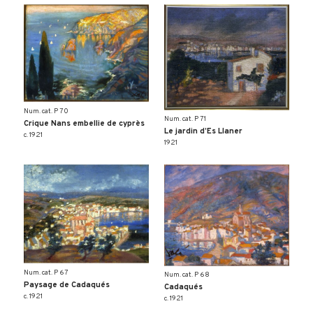
Num. cat. P 70
Num. cat. P 71
Crique Nans embellie de cyprès
Le jardin d’Es Llaner
c. 1921
1921
Num. cat. P 67
Num. cat. P 68
Paysage de Cadaqués
Cadaqués
c. 1921
c. 1921