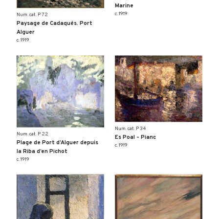
Marine
c. 1919
Num. cat. P 72
Paysage de Cadaqués. Port
Alguer
c. 1919
Num. cat. P 34
Num. cat. P 22
Es Poal – Pianc
Plage de Port d’Alguer depuis
c. 1919
la Riba d’en Pichot
c. 1919