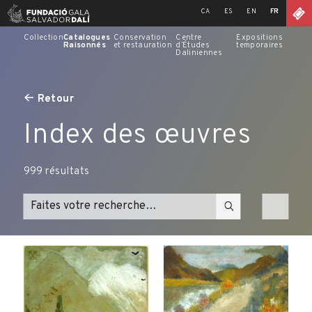
Skip
CA
ES
EN
FR
to
content
Collection
Catalogues
Conservation
Centre
Expositions
Raisonnés
et restauration
d’Études
temporaires
Daliniennes
Retour
Index des œuvres
999
résultats