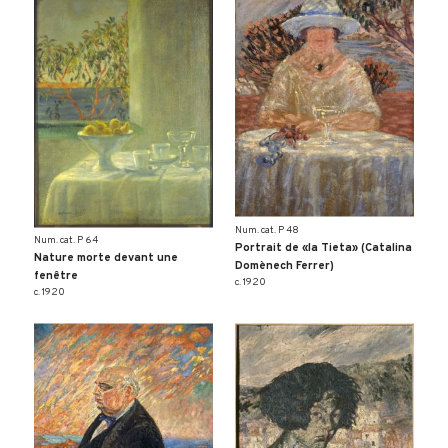
Num. cat. P 48
Num. cat. P 64
Portrait de «la Tieta» (Catalina
Nature morte devant une
Domènech Ferrer)
fenêtre
c. 1920
c. 1920