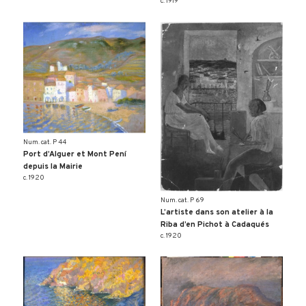
c. 1919
Num. cat. P 44
Port d’Alguer et Mont Pení
depuis la Mairie
c. 1920
Num. cat. P 69
L’artiste dans son atelier à la
Riba d’en Pichot à Cadaqués
c. 1920