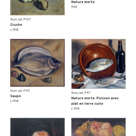
Nature morte
1918
Num. cat. P 107
Cruche
c. 1918
Num. cat. P 95
Num. cat. P 97
Saupe
Nature morte. Poisson avec
c. 1918
plat en terre cuite
c. 1918