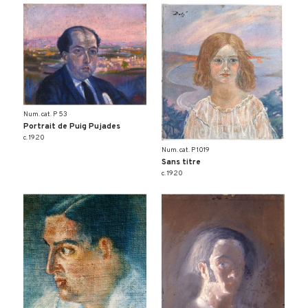
Num. cat. P 53
Portrait de Puig Pujades
c. 1920
Num. cat. P 1019
Sans titre
c. 1920