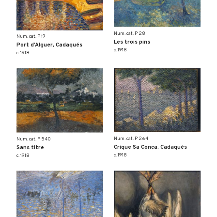
Num. cat. P 28
Num. cat. P 19
Les trois pins
Port d’Alguer, Cadaqués
c. 1918
c. 1918
Num. cat. P 264
Num. cat. P 540
Crique Sa Conca. Cadaqués
Sans titre
c. 1918
c. 1918