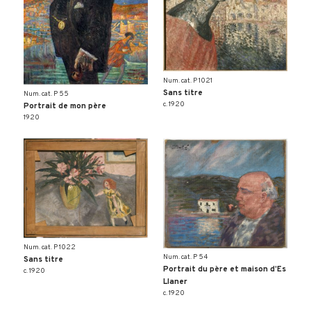
Num. cat. P 1021
Sans titre
Num. cat. P 55
c. 1920
Portrait de mon père
1920
Num. cat. P 1022
Num. cat. P 54
Sans titre
Portrait du père et maison d’Es
c. 1920
Llaner
c. 1920