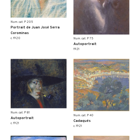
Num. cat. P 205
Portrait de Juan José Serra
Corominas
c. 1920
Num. cat. P 75
Autoportrait
1921
Num. cat. P 81
Num. cat. P 40
Autoportrait
Cadaqués
c. 1921
c. 1921