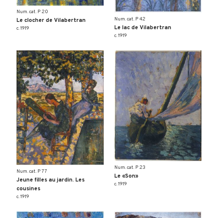
Num. cat. P 20
Num. cat. P 42
Le clocher de Vilabertran
Le lac de Vilabertran
c. 1919
c. 1919
Num. cat. P 23
Num. cat. P 77
Le «Son»
Jeune filles au jardin. Les
c. 1919
cousines
c. 1919