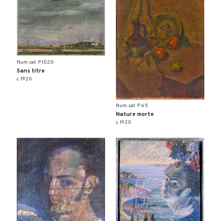
Num. cat. P 1020
Sans titre
c. 1920
Num. cat. P 65
Nature morte
c. 1920