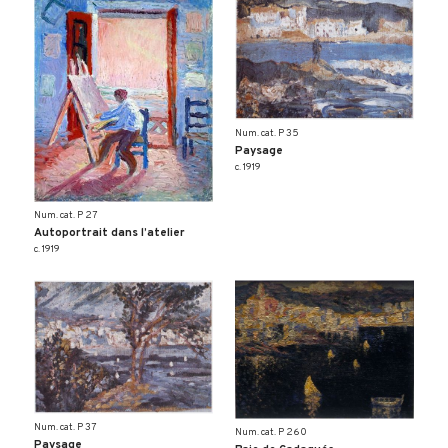
Num. cat. P 35
Paysage
c. 1919
Num. cat. P 27
Autoportrait dans l’atelier
c. 1919
Num. cat. P 37
Num. cat. P 260
Paysage