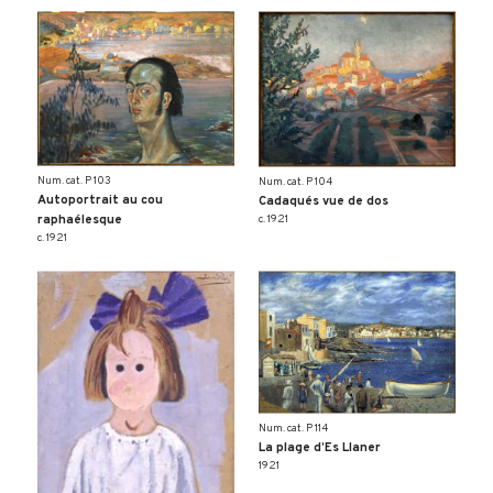
Num. cat. P 103
Num. cat. P 104
Autoportrait au cou
Cadaqués vue de dos
raphaélesque
c. 1921
c. 1921
Num. cat. P 114
La plage d’Es Llaner
1921