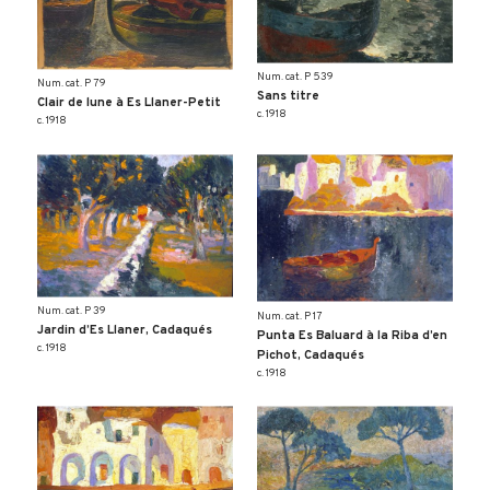
Num. cat. P 539
Num. cat. P 79
Sans titre
Clair de lune à Es Llaner-Petit
c. 1918
c. 1918
Num. cat. P 39
Num. cat. P 17
Jardin d’Es Llaner, Cadaqués
Punta Es Baluard à la Riba d’en
c. 1918
Pichot, Cadaqués
c. 1918