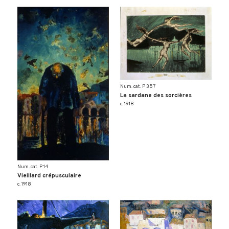
Num. cat. P 357
La sardane des sorcières
c. 1918
Num. cat. P 14
Vieillard crépusculaire
c. 1918