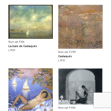
Num. cat. P 86
La baie de Cadaqués
c. 1921
Num. cat. P 259
Cadaqués
c. 1921
Num. cat. P 440