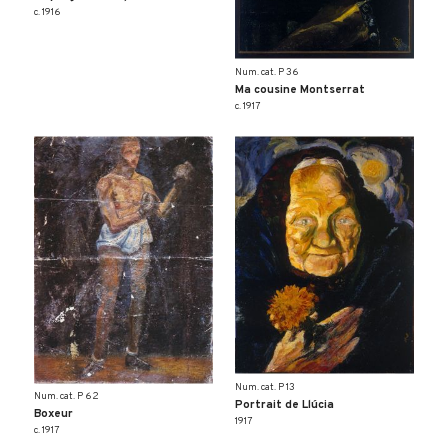
c. 1916
Num. cat. P 36
Ma cousine Montserrat
c. 1917
Num. cat. P 13
Num. cat. P 62
Portrait de Llúcia
Boxeur
1917
c. 1917