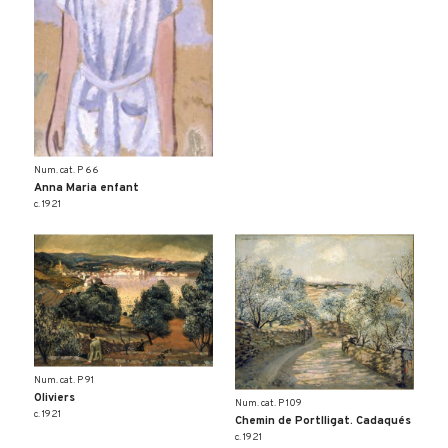
Num. cat. P 66
Anna Maria enfant
c. 1921
Num. cat. P 91
Oliviers
Num. cat. P 109
c. 1921
Chemin de Portlligat. Cadaqués
c. 1921