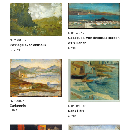
Num. cat. P 3
Cadaqués. Vue depuis la maison
Num. cat. P 7
d’Es Llaner
Paysage avec animaux
c. 1915
1910-1914
Num. cat. P 11
Cadaqués
Num. cat. P 541
c. 1915
Sans titre
c. 1915