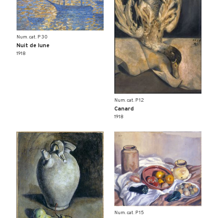
Num. cat. P 30
Nuit de lune
1918
Num. cat. P 12
Canard
1918
Num. cat. P 15