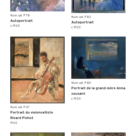
Num. cat. P 78
Num. cat. P 82
Autoportrait
Autoportrait
c. 1920
c. 1920
Num. cat. P 80
Portrait de la grand-mère Anna
cousant
c. 1920
Num. cat. P 47
Portrait du violoncelliste
Ricard Pichot
1920