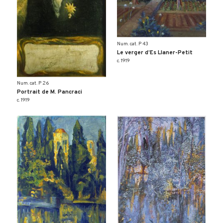
Num. cat. P 43
Le verger d’Es Llaner-Petit
c. 1919
Num. cat. P 26
Portrait de M. Pancraci
c. 1919