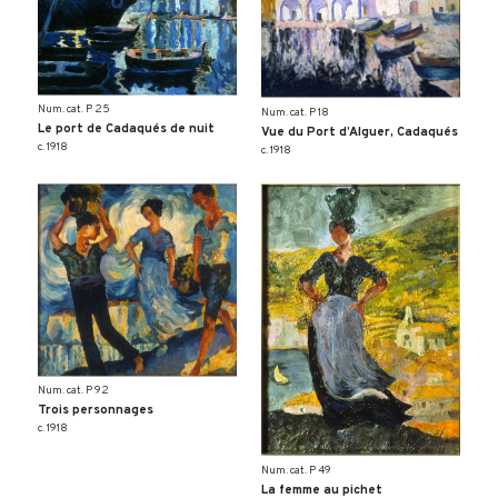
Num. cat. P 25
Num. cat. P 18
Le port de Cadaqués de nuit
Vue du Port d’Alguer, Cadaqués
c. 1918
c. 1918
Num. cat. P 92
Trois personnages
c. 1918
Num. cat. P 49
La femme au pichet