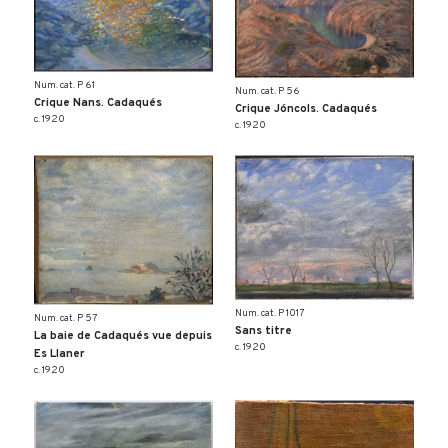
Num. cat. P 61
Num. cat. P 56
Crique Nans. Cadaqués
Crique Jóncols. Cadaqués
c. 1920
c. 1920
Num. cat. P 1017
Num. cat. P 57
Sans titre
La baie de Cadaqués vue depuis
c. 1920
Es Llaner
c. 1920