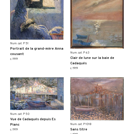
Num. cat. P 51
Portrait de la grand-mère Anna
Num. cat. P 63
cousant
Clair de lune sur la baie de
c. 1919
Cadaqués
c. 1919
Num. cat. P 50
Vue de Cadaqués depuis Es
Num. cat. P 1018
Pianc
Sans titre
c. 1919