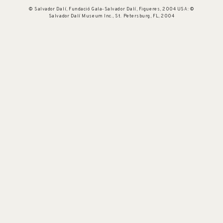
© Salvador Dalí, Fundació Gala-Salvador Dalí, Figueres, 2004 USA: ©
Salvador Dalí Museum Inc., St. Petersburg, FL, 2004