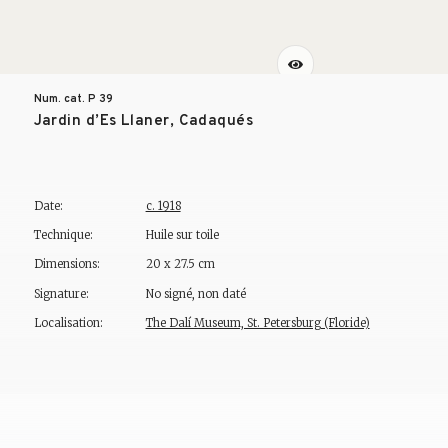
Num. cat. P
39
Jardin d’Es Llaner, Cadaqués
Date:
c. 1918
Technique:
Huile sur toile
Dimensions:
20 x 27.5 cm
Signature:
No signé, non daté
Localisation:
The Dalí Museum, St. Petersburg (Floride)