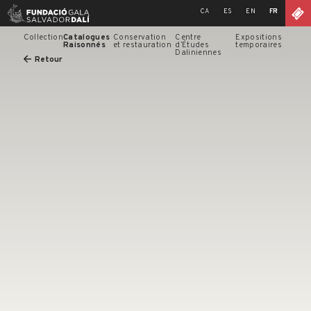
Skip
CA
ES
EN
FR
to
content
Collection
Catalogues
Conservation
Centre
Expositions
Raisonnés
et restauration
d’Études
temporaires
Daliniennes
Retour