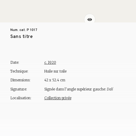
Num. cat. P
1017
Sans titre
Date:
c. 1920
Technique:
Huile sur toile
Dimensions:
42 x 52.4 cm
Signature:
Signée dans l’angle supérieur gauche:
Dalí
Localisation:
Collection privée