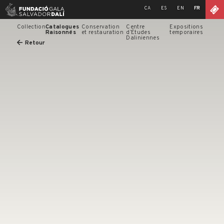
Skip
CA
ES
EN
FR
to
content
Collection
Catalogues
Conservation
Centre
Expositions
Raisonnés
et restauration
d’Études
temporaires
Daliniennes
Retour