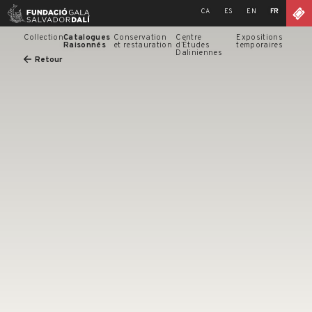
Skip
CA
ES
EN
FR
to
content
Collection
Catalogues
Conservation
Centre
Expositions
Raisonnés
et restauration
d’Études
temporaires
Daliniennes
Retour