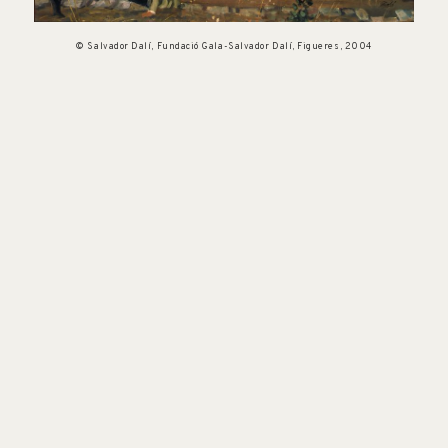
© Salvador Dalí, Fundació Gala-Salvador Dalí, Figueres, 2004