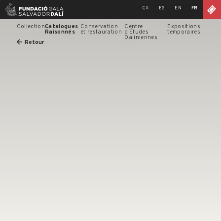
Skip
CA
ES
EN
FR
to
content
Collection
Catalogues
Conservation
Centre
Expositions
Raisonnés
et restauration
d’Études
temporaires
Daliniennes
Retour