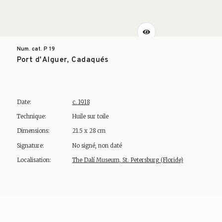
Num. cat. P
19
Port d'Alguer, Cadaqués
Date:
c. 1918
Technique:
Huile sur toile
Dimensions:
21.5 x 28 cm
Signature:
No signé, non daté
Localisation:
The Dalí Museum, St. Petersburg (Floride)