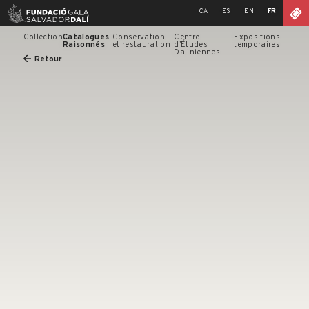
Skip
CA
ES
EN
FR
to
content
Collection
Catalogues
Conservation
Centre
Expositions
Raisonnés
et restauration
d’Études
temporaires
Daliniennes
Retour