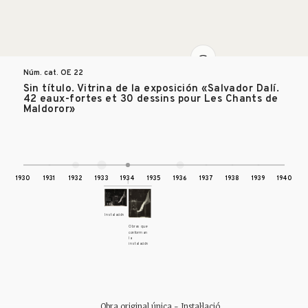
Núm. cat. OE
22
Sin título. Vitrina de la exposición «Salvador Dalí.
42 eaux-fortes et 30 dessins pour Les Chants de
Maldoror»
1930
1931
1932
1933
1934
1935
1936
1937
1938
1939
1940
Instalación
Obras que
conforman
la
instalación
Obra original única - Instal·lació