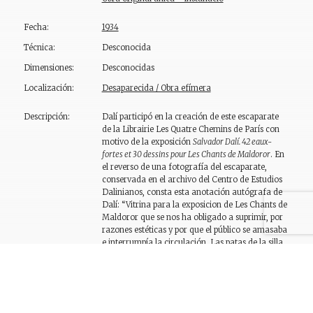
Fecha:
1934
Técnica:
Desconocida
Dimensiones:
Desconocidas
Localización:
Desaparecida / Obra efímera
Descripción:
Dalí participó en la creación de este escaparate
de la Librairie Les Quatre Chemins de París con
motivo de la exposición
Salvador Dalí. 42 eaux-
fortes et 30 dessins pour Les Chants de Maldoror
. En
el reverso de una fotografía del escaparate,
conservada en el archivo del Centro de Estudios
Dalinianos, consta esta anotación autógrafa de
Dalí: “Vitrina para la exposicion de Les Chants de
Maldoror que se nos ha obligado a suprimir, por
razones estéticas y por que el público se amasaba
e interrumpía la circulación. Las patas de la silla
eran submergidas, una en un zapato, otra en un
vaso conteniendo leche, otra en otro vaso
conteniendo orina, y otra en otro vaso
conteniendo sangre. En el centro de la silla hay
un bistec crudo [sic]”. Además de este último