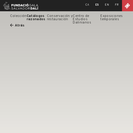
Skip
CA
ES
EN
FR
to
content
Colección
Catálogos
Conservación y
Centro de
Exposiciones
razonados
restauración
Estudios
temporales
Dalinianos
Atrás