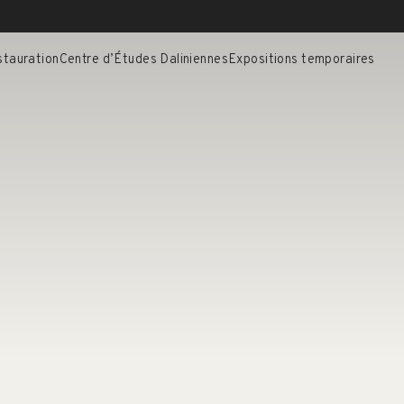
stauration
Centre d’Études Daliniennes
Expositions temporaires