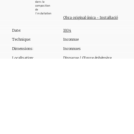
dans la
composition
de
l’installation
Obra original única - Instal·lació
Date:
1934
Technique:
Inconnue
Dimensions:
Inconnues
Localisation:
Disparue / Œuvre éphémère
Description:
Dalí a participé à la création de cette inst
Quatre Chemins de Paris à l’occasion de 
30 dessins pour Les Chants de Maldoror
. 
vitrine conservée aux archives du Centre 
autographe de Dalí : « Vitrine pour l’exp
nous a demandé de démonter pour des rai
s’amassait là et gênait la circulation. Le
une chaussure, l’autre dans un verre de la
dernier dans un verre de sang. Au centre 
cet objet surréaliste de filiation dalinienn
deux photographies de Dalí et Gala signé
lesquels le
Babaouo
de Dalí, ainsi que
Les