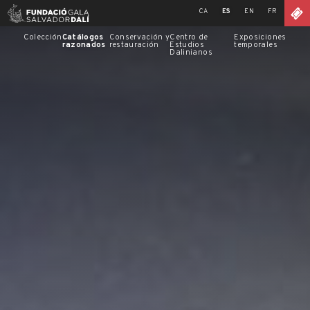
Skip
CA
ES
EN
FR
to
content
Colección
Catálogos
Conservación y
Centro de
Exposiciones
razonados
restauración
Estudios
temporales
Dalinianos