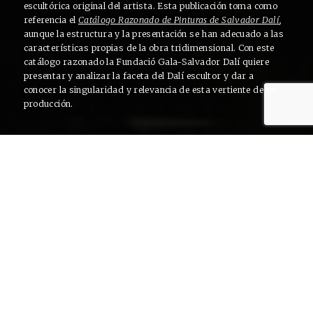
escultórica original del artista. Esta publicación toma como
referencia el
Catálogo Razonado de Pinturas de Salvador Dalí
,
aunque la estructura y la presentación se han adecuado a las
características propias de la obra tridimensional. Con este
catálogo razonado la Fundació Gala-Salvador Dalí quiere
presentar y analizar la faceta del Dalí escultor y dar a
conocer la singularidad y relevancia de esta vertiente de su
producción.
Recorrido cronológico
La fecha de la primera obra escultórica de Dalí es aún incierta. Se
mantienen en estudio algunas creaciones de principios de los años 20,
en que la autoría de Dalí resulta indeterminada. Se trata de
intervenciones pictóricas en objetos decorativos que requieren todavía
nuevas comprobaciones antes de establecer o descartar la autoría de
Dalí.
LEER COMPLETO