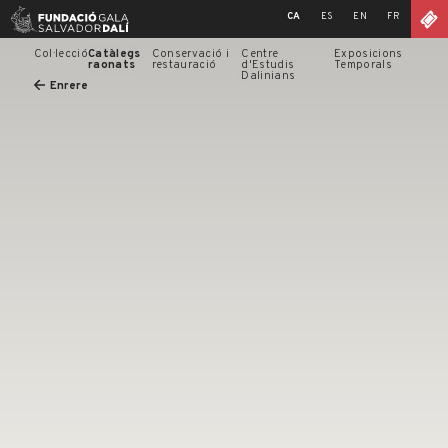
Skip
CA
ES
EN
FR
to
content
Col·lecció
Catàlegs
Conservació i
Centre
Exposicions
raonats
restauració
d'Estudis
Temporals
Dalinians
Enrere