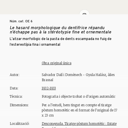
Núm. cat. OE
6
Le hasard morphologique du dentifrice répandu
n’échappe pas à la stéréotypie fine et ornementale
L'atzar morfològic de la pasta de dents escampada no fuig de
l’estereotípia fina i ornamental
Obra original única
Autor:
Salvador Dalí i Domènech - Gyula Halász, àlies
Brassaï
Data:
1932-1933
Tècnica:
Fotografia i objecte trobat o d’origen automàtic
Dimensions:
Per a l’estudi, hem tingut en compte el tiratge
pòstum homotètic en el format de l’original de 17
x 23 cm
Localització:
Desconeguda. Tiratge pòstum homotètic : Estate