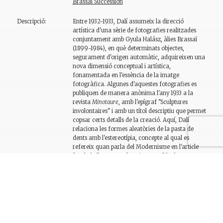
Brassaï Succession
Descripció:
Entre 1932-1933, Dalí assumeix la direcció
artística d'una sèrie de fotografies realitzades
conjuntament amb Gyula Halász, àlies Brassaï
(1899-1984), en què determinats objectes,
segurament d'origen automàtic, adquireixen una
nova dimensió conceptual i artística,
fonamentada en l'essència de la imatge
fotogràfica. Algunes d'aquestes fotografies es
publiquen de manera anònima l'any 1933 a la
revista
Minotaure
, amb l'epígraf "Sculptures
involontaires" i amb un títol descriptiu que permet
copsar certs detalls de la creació. Aquí, Dalí
relaciona les formes aleatòries de la pasta de
dents amb l'estereotípia, concepte al qual es
refereix quan parla del Modernisme en l'article
"De la bellesa terrorífica i comestible de
l’arquitectura «Modern Style»", publicat al
mateix número de
Minotaure
.