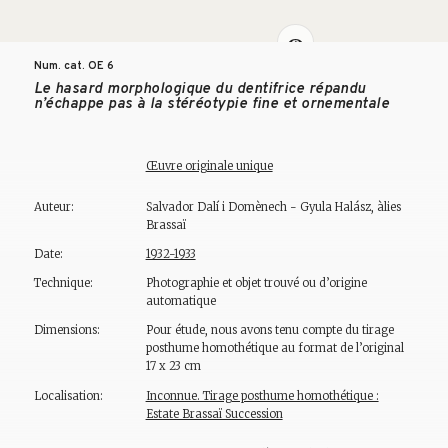
Num. cat. OE
6
Le hasard morphologique du dentifrice répandu
n’échappe pas à la stéréotypie fine et ornementale
Œuvre originale unique
Auteur:
Salvador Dalí i Domènech - Gyula Halász, àlies
Brassaï
Date:
1932-1933
Technique:
Photographie et objet trouvé ou d’origine
automatique
Dimensions:
Pour étude, nous avons tenu compte du tirage
posthume homothétique au format de l’original
17 x 23 cm
Localisation:
Inconnue. Tirage posthume homothétique :
Estate Brassaï Succession