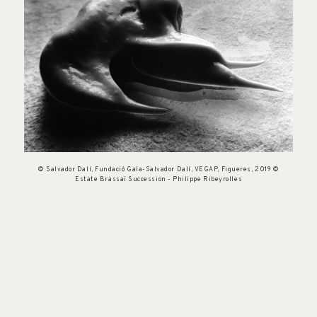
© Salvador Dalí, Fundació Gala-Salvador Dalí, VEGAP, Figueres, 2019 ©
Estate Brassaï Succession - Philippe Ribeyrolles