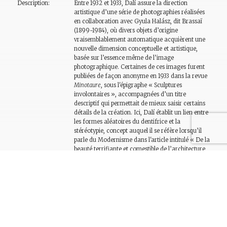
Description:
Entre 1932 et 1933, Dalí assure la direction
artistique d’une série de photographies réalisées
en collaboration avec Gyula Halász, dit Brassaï
(1899-1984), où divers objets d’origine
vraisemblablement automatique acquièrent une
nouvelle dimension conceptuelle et artistique,
basée sur l’essence même de l’image
photographique. Certaines de ces images furent
publiées de façon anonyme en 1933 dans la revue
Minotaure
, sous l'épigraphe « Sculptures
involontaires », accompagnées d’un titre
descriptif qui permettait de mieux saisir certains
détails de la création. Ici, Dalí établit un lien entre
les formes aléatoires du dentifrice et la
stéréotypie, concept auquel il se réfère lorsqu’il
parle du Modernisme dans l'article intitulé « De la
beauté terrifiante et comestible de l’architecture
"Modern Style" », publié dans le même numéro
de la revue
Minotaure
.