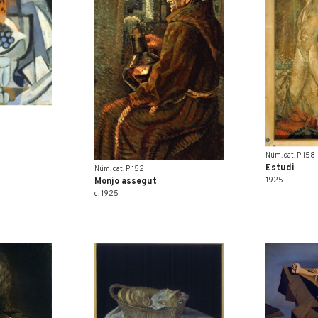
Núm. cat. P 158
Estudi
Núm. cat. P 152
Monjo assegut
1925
c. 1925