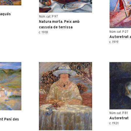
daqués
Núm. cat. P 97
Natura morta. Peix amb
cassola de terrissa
Núm. cat. P 27
c. 1918
Autoretrat a
c. 1919
Núm. cat. P 81
Autoretrat
nt Pení des
c. 1921