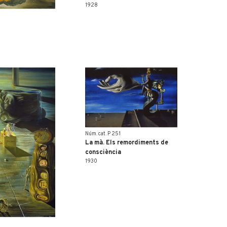
1928
Núm. cat. P 251
La mà. Els remordiments de
consciència
1930