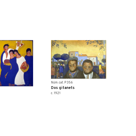
Núm. cat. P 356
Dos gitanets
c. 1921