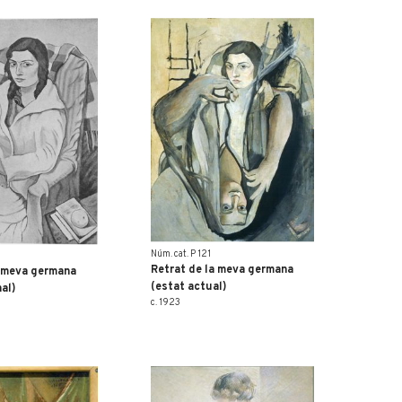
Núm. cat. P 121
Retrat de la meva germana
a meva germana
(estat actual)
nal)
c. 1923