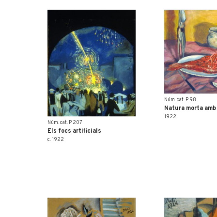
Núm. cat. P 98
Natura morta amb
1922
Núm. cat. P 207
Els focs artificials
c. 1922