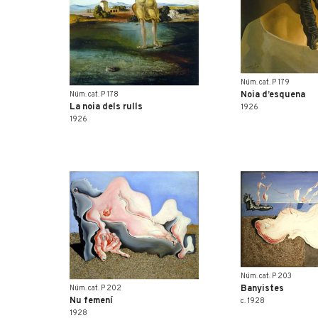
Núm. cat. P 179
Noia d’esquena
Núm. cat. P 178
La noia dels rulls
1926
1926
Núm. cat. P 203
Banyistes
Núm. cat. P 202
Nu femení
c. 1928
1928