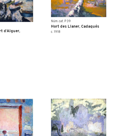
Núm. cat. P 39
Hort des Llaner, Cadaqués
rt d’Alguer,
c. 1918