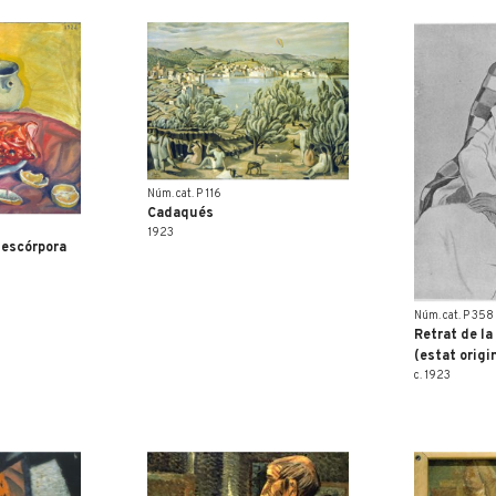
Núm. cat. P 116
Cadaqués
1923
 escórpora
Núm. cat. P 358
Retrat de l
(estat origi
c. 1923