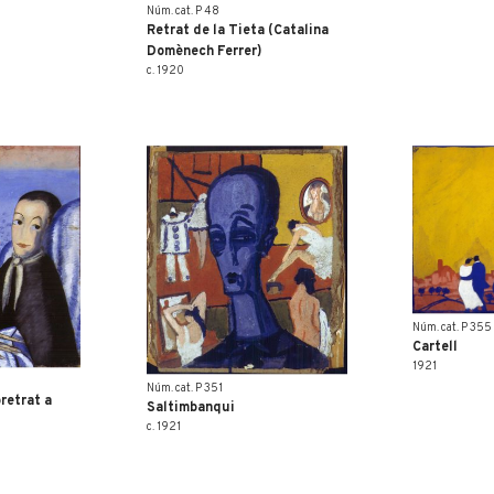
Núm. cat. P 48
Retrat de la Tieta (Catalina
Domènech Ferrer)
c. 1920
Núm. cat. P 355
Cartell
1921
Núm. cat. P 351
oretrat a
Saltimbanqui
c. 1921