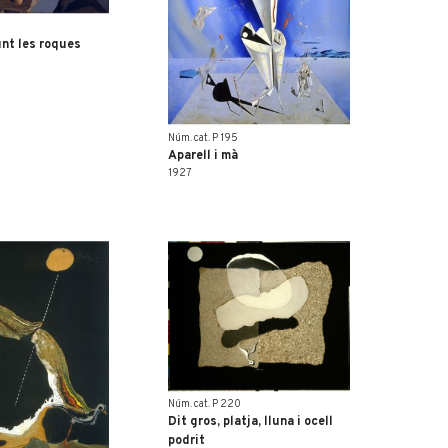
nt les roques
Núm. cat. P 195
Aparell i mà
1927
Núm. cat. P 220
Dit gros, platja, lluna i ocell
podrit