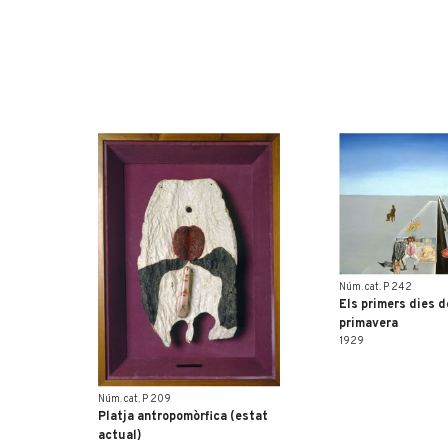
Núm. cat. P 242
Els primers dies d
primavera
1929
Núm. cat. P 209
Platja antropomòrfica (estat
actual)