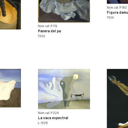
Núm. cat. P 182
Figura damu
1926
Núm. cat. P 176
Panera del pa
1926
Núm. cat. P 224
La vaca espectral
c. 1928