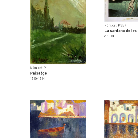
Núm. cat. P 357
La sardana de les
c. 1918
Núm. cat. P 1
Paisatge
1910-1914