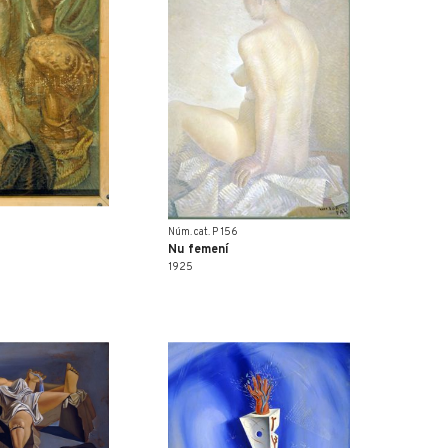
Núm. cat. P 156
Nu femení
1925