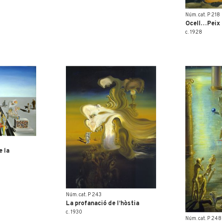
Núm. cat. P 218
Ocell…Peix
c. 1928
e la
Núm. cat. P 243
La profanació de l’hòstia
c. 1930
Núm. cat. P 248