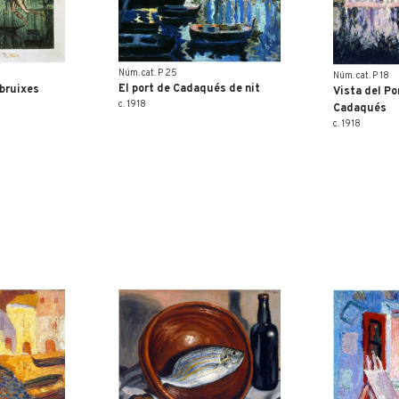
Núm. cat. P 25
Núm. cat. P 18
El port de Cadaqués de nit
 bruixes
Vista del Po
c. 1918
Cadaqués
c. 1918