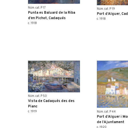
Núm. cat. P 17
Núm. cat. P 19
Punta es Baluard de la Riba
Port d’Alguer, Ca
d’en Pichot, Cadaqués
c. 1918
c. 1918
Núm. cat. P 50
Vista de Cadaqués des des
Pianc
c. 1919
Núm. cat. P 44
Port d’Alguer i Mo
de l’Ajuntament
c. 1920