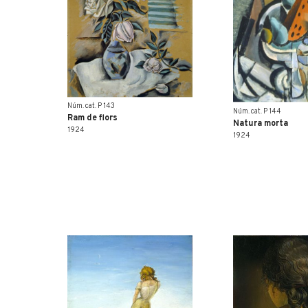
Núm. cat. P 143
Núm. cat. P 144
Ram de flors
Natura morta
1924
1924