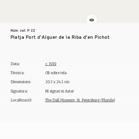
Núm. cat. P
22
Platja Port d'Alguer de la Riba d'en Pichot
Data:
c. 1919
Tècnica:
Oli sobre tela
Dimensions:
20.3 x 24.1 cm
Signatura:
Ni signat ni datat
Localització:
The Dalí Museum, St. Petersburg (Florida)