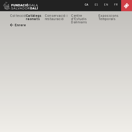
Skip
CA
ES
EN
FR
to
content
Col·lecció
Catàlegs
Conservació i
Centre
Exposicions
raonats
restauració
d'Estudis
Temporals
Dalinians
Enrere