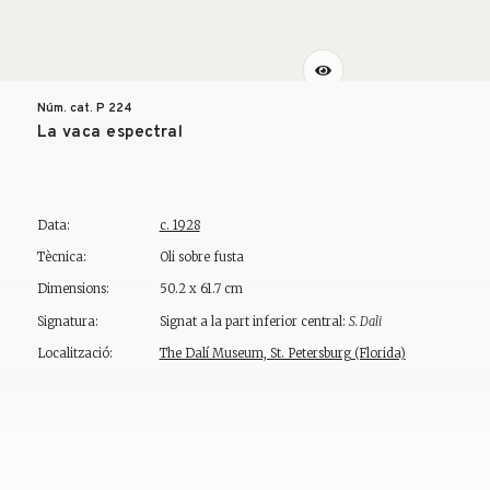
Núm. cat. P
224
La vaca espectral
Data:
c. 1928
Tècnica:
Oli sobre fusta
Dimensions:
50.2 x 61.7 cm
Signatura:
Signat a la part inferior central:
S. Dali
Localització:
The Dalí Museum, St. Petersburg (Florida)