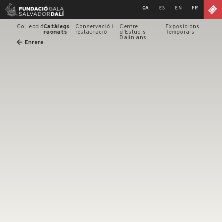
Skip
CA
ES
EN
FR
to
content
Col·lecció
Catàlegs
Conservació i
Centre
Exposicions
raonats
restauració
d'Estudis
Temporals
Dalinians
Enrere