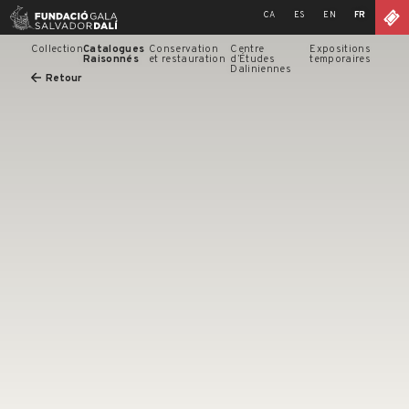
Skip
CA
ES
EN
FR
to
content
Collection
Catalogues
Conservation
Centre
Expositions
Raisonnés
et restauration
d’Études
temporaires
Daliniennes
Retour