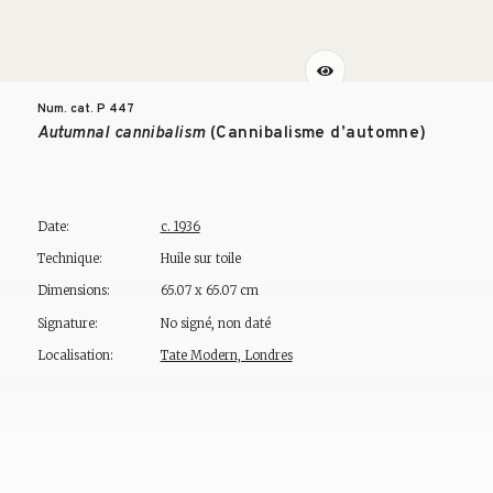
Num. cat. P
447
Autumnal cannibalism
(Cannibalisme d’automne)
Date:
c. 1936
Technique:
Huile sur toile
Dimensions:
65.07 x 65.07 cm
Signature:
No signé, non daté
Localisation:
Tate Modern, Londres