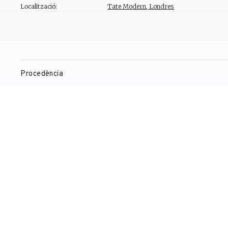
Localització:
Tate Modern, Londres
Procedència
Exposicions
Bibliografia
Gestió de drets de reproducció
Contacte