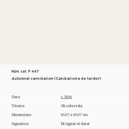
Núm. cat. P
447
Autumnal cannibalism
(Canibalisme de tardor)
Data:
c. 1936
Tècnica:
Oli sobre tela
Dimensions:
65.07 x 65.07 cm
Signatura:
Ni signat ni datat