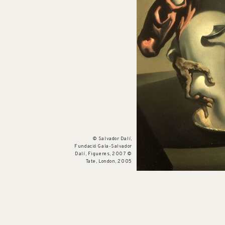
Núm. cat. P 447
Canibalisme de tardor
c. 1936
© Salvador Dalí,
Fundació Gala-Salvador
Dalí, Figueres, 2007 ©
Tate, London, 2005