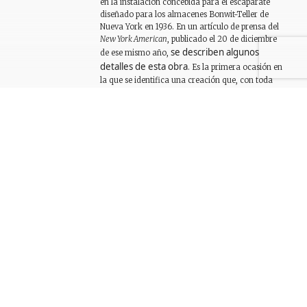
en la instalación concebida para el escaparate
diseñado para los almacenes Bonwit-Teller de
Nueva York en 1936. En un artículo de prensa del
New York American
, publicado el 20 de diciembre
se describen algunos
de ese mismo año,
detalles de esta obra
. Es la primera ocasión en
la que se identifica una creación que, con toda
probabilidad, puede relacionarse a escala
conceptual y compositiva con las características
del
Teléfono afrodisíaco
que Dalí llevó a cabo en
1938.
Bibliografía
Gestión de derechos de reproducción