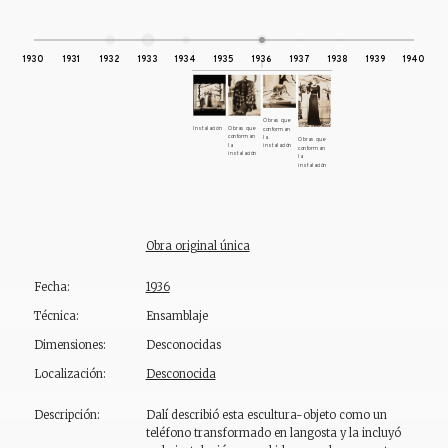
1930
1931
1932
1933
1934
1935
1936
1937
1938
1939
1940
Obras que
Instalación
Obras que
conforman
conforman
la
Obras que
la
instalación
conforman
instalación
la
instalación
Obra original única
Fecha:
1936
Técnica:
Ensamblaje
Dimensiones:
Desconocidas
Localización:
Desconocida
Descripción:
Dalí describió esta escultura-objeto como un
teléfono transformado en langosta y la incluyó