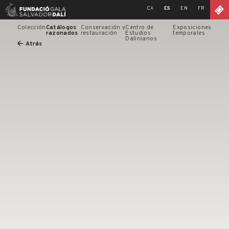
Skip
CA
ES
EN
FR
to
content
Colección
Catálogos
Conservación y
Centro de
Exposiciones
razonados
restauración
Estudios
temporales
Dalinianos
Atrás