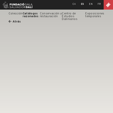
Skip
CA
ES
EN
FR
to
content
Colección
Catálogos
Conservación y
Centro de
Exposiciones
razonados
restauración
Estudios
temporales
Dalinianos
Atrás