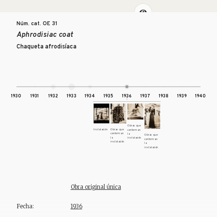
Núm. cat. OE
31
Aphrodisiac coat
Chaqueta afrodisíaca
1930
1931
1932
1933
1934
1935
1936
1937
1938
1939
1940
Obras que
Instalación
Obras que
conforman
conforman
la
Obras que
la
instalación
conforman
instalación
la
instalación
Obra original única
Fecha:
1936