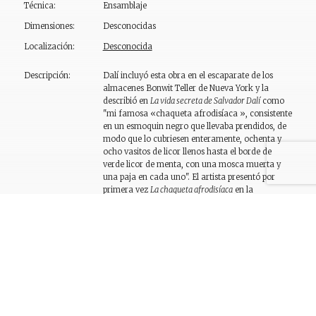
Técnica:
Ensamblaje
Dimensiones:
Desconocidas
Localización:
Desconocida
Descripción:
Dalí incluyó esta obra en el escaparate de los
almacenes Bonwit Teller de Nueva York y la
describió en
La vida secreta de Salvador Dalí
como
"mi famosa «chaqueta afrodisíaca », consistente
en un esmoquin negro que llevaba prendidos, de
modo que lo cubriesen enteramente, ochenta y
ocho vasitos de licor llenos hasta el borde de
verde licor de menta, con una mosca muerta y
una paja en cada uno". El artista presentó por
primera vez
La chaqueta afrodisíaca
en la
Exposition surréaliste d’objets
, celebrada en la
galería Charles Ratton en mayo de 1936, y la
identificó como una máquina de pensar, una
nueva categoría de objeto surrealista. No hay
suficientes elementos para determinar si se trata
de una versión de la obra presentada en París. De
momento, se supone la existencia de dos obras
que, con el mismo título o con ligeras variantes,
hacen referencia a los rasgos característicos que