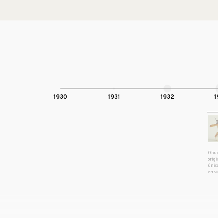
1930
1931
1932
1
Obr
orig
únic
vers