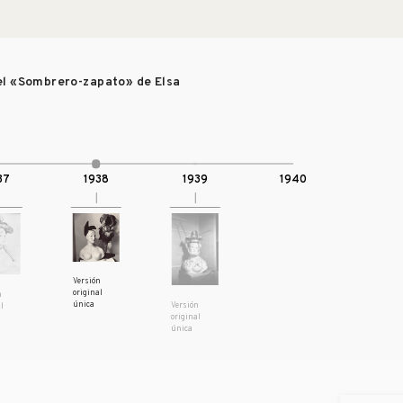
 el «Sombrero-zapato» de Elsa
37
1938
1939
1940
Versión
original
n
única
Versión
l
original
única