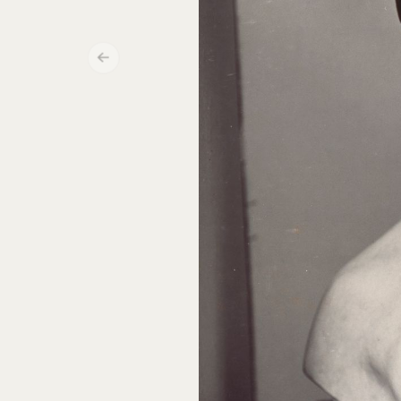
Núm. cat. OE 33
Sin título. Version del «Busto de mujer
retrospectivo» con el «Sombrero-zapato» de
Elsa Schiaparelli y Salvador Dalí
1938