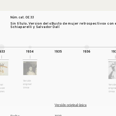
Núm. cat. OE
33
Sin título. Version del «Busto de mujer retrospectivo» con
Schiaparelli y Salvador Dalí
933
1934
1935
1936
19
Versión
a
original
inal
Versió
única
a con
origina
iones
única
Versión original única