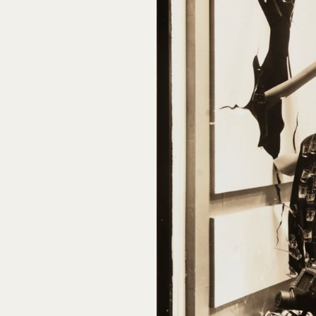
Núm. cat. OE 28
Ella era una mujer surrealista - Ella era
como una figura de un sueño