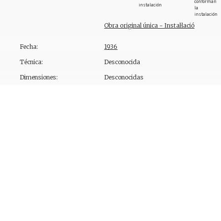
conforman
instalación
la
instalación
Obra original única - Instal·lació
Fecha:
1936
Técnica:
Desconocida
Dimensiones:
Desconocidas
Localización:
Desaparecida / Obra efímera
Descripción:
En
La vida secreta de Salvador Dalí
, el ar
escaparate para los famosos almacenes d
vía de experimento, acepté la propuesta 
tienda Bonwit-Teller [sic] con una exhibi
cabeza hecha de rosas rojas y con uñas 
transformado en langosta; colgando de 
afrodisíaca»". Más adelante, en
Confesion
elementos como los tres personajes de la 
maniquí femenino como la mesa pueden re
Mujer con cabeza de rosas
, de 1935, mient
relacionan con obras escultóricas de Dalí
las paredes laterales surgen colgadores