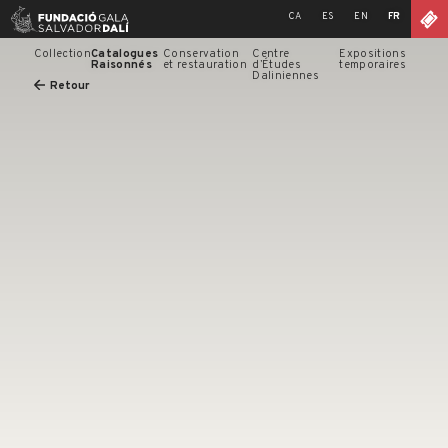
Skip
CA
ES
EN
FR
to
content
Collection
Catalogues
Conservation
Centre
Expositions
Raisonnés
et restauration
d’Études
temporaires
Daliniennes
Retour