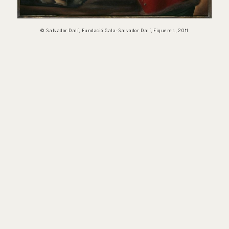
© Salvador Dalí, Fundació Gala-Salvador Dalí, Figueres, 2011