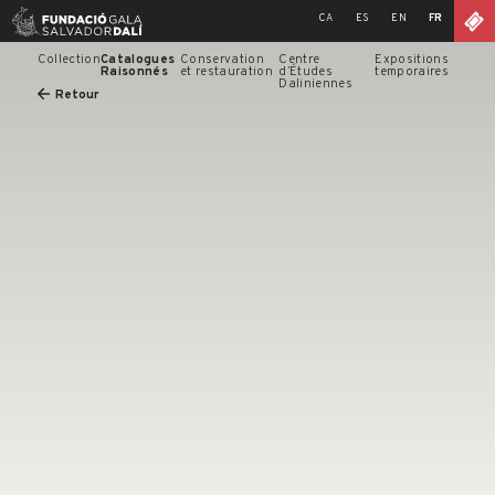
Skip
CA
ES
EN
FR
to
content
Collection
Catalogues
Conservation
Centre
Expositions
Raisonnés
et restauration
d’Études
temporaires
Daliniennes
Retour