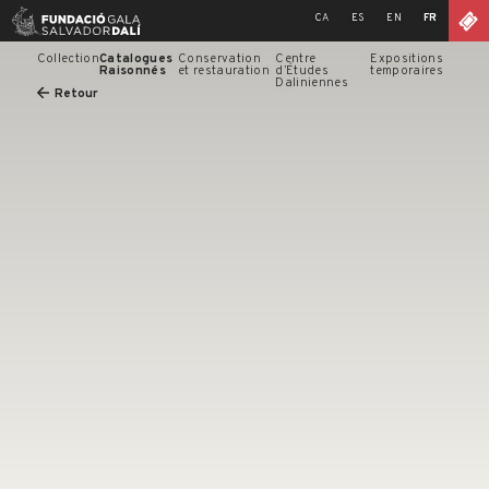
Skip
CA
ES
EN
FR
to
content
Collection
Catalogues
Conservation
Centre
Expositions
Raisonnés
et restauration
d’Études
temporaires
Daliniennes
Retour