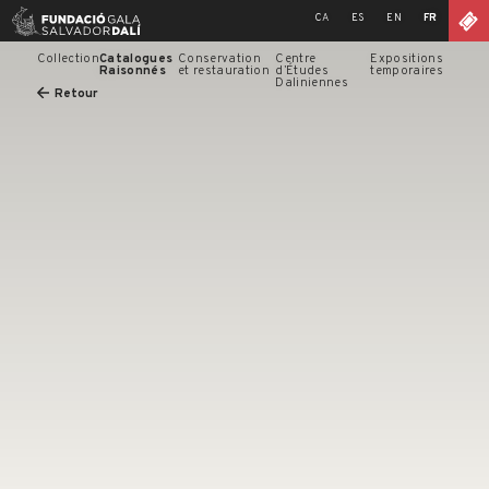
Skip
CA
ES
EN
FR
to
content
Collection
Catalogues
Conservation
Centre
Expositions
Raisonnés
et restauration
d’Études
temporaires
Daliniennes
Retour