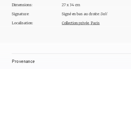
Dimensions:
27 x 34 cm
Signature:
Signé en bas au droite:
Dalí
Localisation:
Collection privée, Paris
Provenance
Observations
Expositions
Bibliographie
Gestion de droits d'auteur