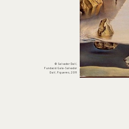
Num. cat. P 653
Dali à six ans soulevant avec précaution la
peau de l'eau pour observer un chien dormir
à l'ombre de la mer
© Salvador Dalí,
c. 1950
Fundació Gala-Salvador
Dalí, Figueres, 2011