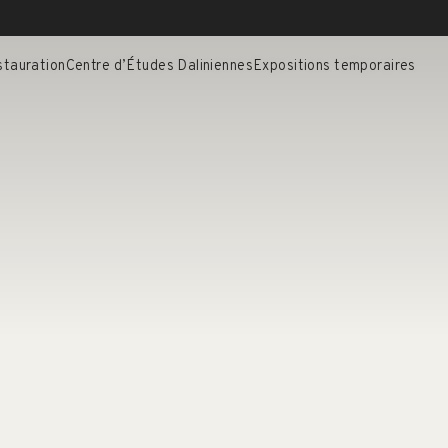
stauration
Centre d’Études Daliniennes
Expositions temporaires