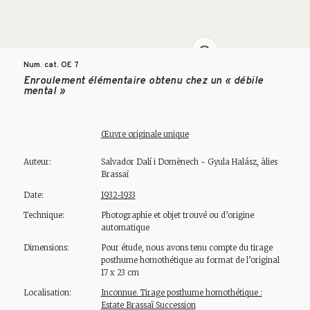
Num. cat. OE
7
Enroulement élémentaire obtenu chez un « débile
mental »
Œuvre originale unique
Auteur:
Salvador Dalí i Domènech - Gyula Halász, àlies
Brassaï
Date:
1932-1933
Technique:
Photographie et objet trouvé ou d’origine
automatique
Dimensions:
Pour étude, nous avons tenu compte du tirage
posthume homothétique au format de l’original
17 x 23 cm
Localisation:
Inconnue. Tirage posthume homothétique :
Estate Brassaï Succession