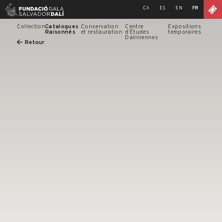
Skip
CA
ES
EN
FR
to
content
Collection
Catalogues
Conservation
Centre
Expositions
Raisonnés
et restauration
d’Études
temporaires
Daliniennes
Retour