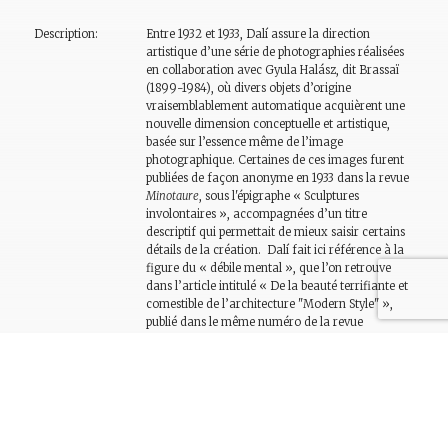
Description:
Entre 1932 et 1933, Dalí assure la direction
artistique d’une série de photographies réalisées
en collaboration avec Gyula Halász, dit Brassaï
(1899-1984), où divers objets d’origine
vraisemblablement automatique acquièrent une
nouvelle dimension conceptuelle et artistique,
basée sur l’essence même de l’image
photographique. Certaines de ces images furent
publiées de façon anonyme en 1933 dans la revue
Minotaure
, sous l'épigraphe « Sculptures
involontaires », accompagnées d’un titre
descriptif qui permettait de mieux saisir certains
détails de la création. Dalí fait ici référence à la
figure du « débile mental », que l’on retrouve
dans l’article intitulé « De la beauté terrifiante et
comestible de l’architecture "Modern Style" »,
publié dans le même numéro de la revue
Minotaure
. Dans ce texte, Dalí définit le
Modernisme comme une « dépression très
accentuée de l’activité raisonnante, allant
jusqu’aux confins de la débilité mentale ».