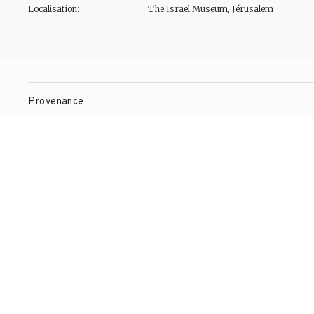
Localisation:
The Israel Museum, Jérusalem
Provenance
Expositions
Bibliographie
Gestion de droits d'auteur
Contact