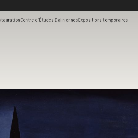
stauration
Centre d’Études Daliniennes
Expositions temporaires