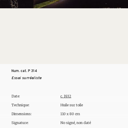
Num. cat. P
314
Essai surréaliste
Date:
c. 1932
Technique:
Huile sur toile
Dimensions:
110 x 80 cm
Signature:
No signé, non daté