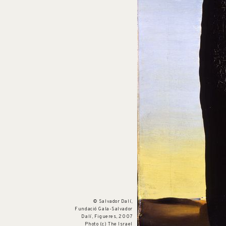
Num. cat. P 314
Essai surréaliste
c. 1932
© Salvador Dalí,
Fundació Gala-Salvador
Dalí, Figueres, 2007
Photo (c) The Israel