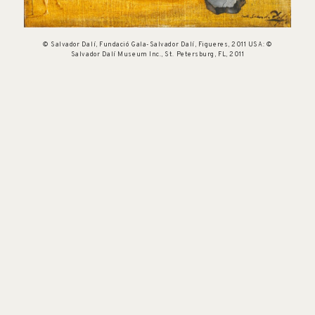
© Salvador Dalí, Fundació Gala-Salvador Dalí, Figueres, 2011 USA: ©
Salvador Dalí Museum Inc., St. Petersburg, FL, 2011