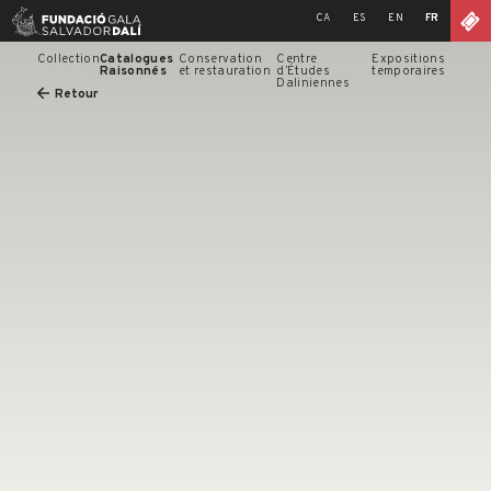
Skip
CA
ES
EN
FR
to
content
Collection
Catalogues
Conservation
Centre
Expositions
Raisonnés
et restauration
d’Études
temporaires
Daliniennes
Retour