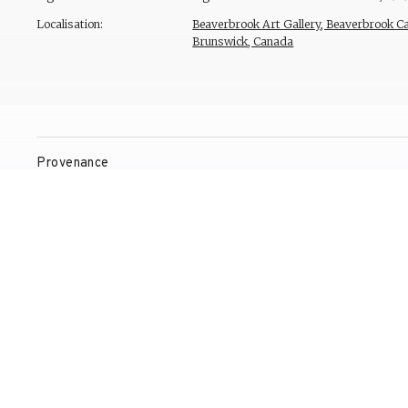
Localisation:
Beaverbrook Art Gallery, Beaverbrook C
Brunswick, Canada
Provenance
Expositions
Bibliographie
Gestion de droits d'auteur
Contact