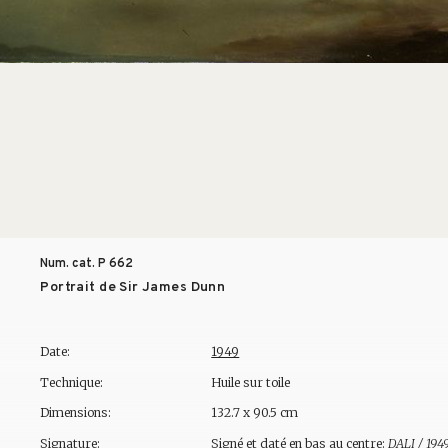
Num. cat. P
662
Portrait de Sir James Dunn
Date:
1949
Technique:
Huile sur toile
Dimensions:
132.7 x 90.5 cm
Signature:
Signé et daté en bas au centre:
DALI / 194