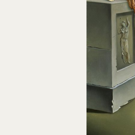
Num. cat. P 662
Portrait de Sir James Dunn
1949