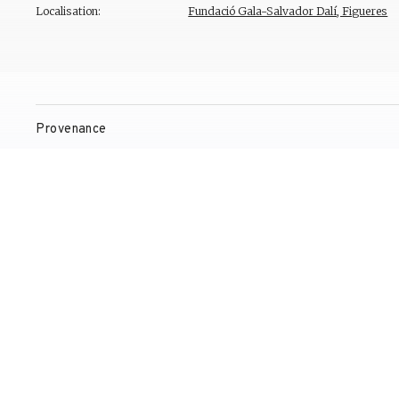
Localisation:
Fundació Gala-Salvador Dalí, Figueres
Provenance
Expositions
Bibliographie
Gestion de droits d'auteur
Contact