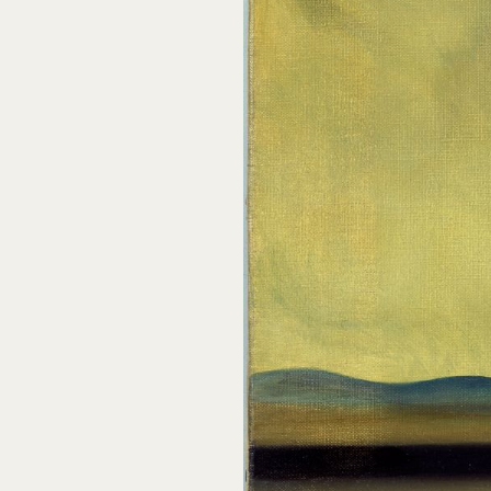
Num. cat. P 401
Personnage et drapé dans un paysage
1935