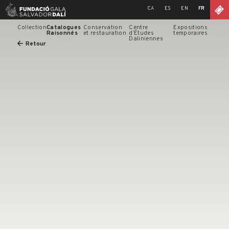
Skip
CA
ES
EN
FR
to
content
Collection
Catalogues
Conservation
Centre
Expositions
Raisonnés
et restauration
d’Études
temporaires
Daliniennes
Retour