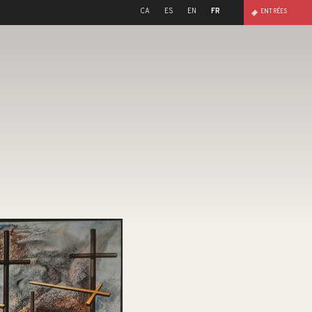
CA
ES
EN
FR
ENTRÉES