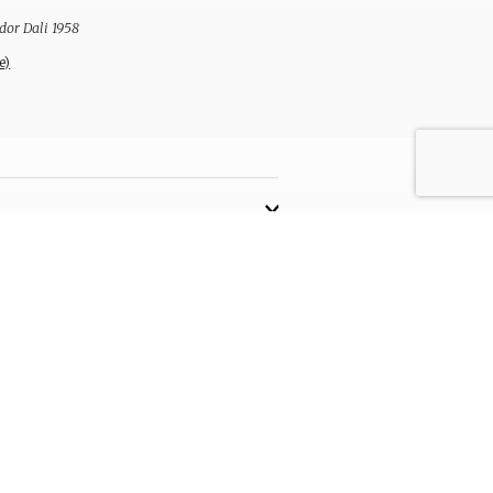
dor Dali 1958
e)