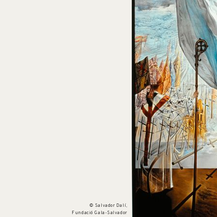
Num. cat. P 743
Christophe Colomb
1958
© Salvador Dalí,
Fundació Gala-Salvador