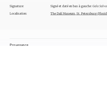
Signature:
Signé et daté en bas à gauche:
Gala Salva
Localisation:
The Dalí Museum, St. Petersburg (Florid
Provenance
Expositions
Bibliographie
Gestion de droits d'auteur
Contact