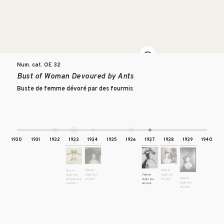
Num. cat. OE
32
Bust of Woman Devoured by Ants
Buste de femme dévoré par des fourmis
1930
1931
1932
1933
1934
1935
1936
1937
1938
1939
1940
Version
Version
Œuvre
originale
originale
Version
originale
Version
unique
unique
originale
unique avec
originale
unique
versions
unique