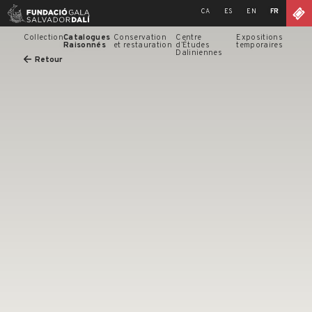
Skip
CA
ES
EN
FR
to
content
Collection
Catalogues
Conservation
Centre
Expositions
Raisonnés
et restauration
d’Études
temporaires
Daliniennes
Retour