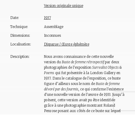
Version originale unique
Date:
1937
Technique:
Assemblage
Dimensions:
Inconnues
Localisation:
Disparue / Œuvre éphémère
Description:
Nous avons connaissance de cette nouvelle
version du
Buste de femme rétrospectif
par deux
photographies de l’exposition
Surrealist Objects
&
P
oems
qui fut présentée à la London Gallery en
1937. Dans le catalogue de l’exposition, ce buste
figure d’ailleurs sous le nom de
Buste de femme
dévoré par des fourmis
, ce qui confirme l’existence
d'une nouvelle version de l’œuvre de 1933. Jusqu’à
présent, cette version avait pu être identifiée
grâce à une photographie montrant Roland
Penrose posant aux côtés de ce buste sur lequel
on peut voir un zootrope de couleur blanche, ainsi
qu’un encrier et une baguette de pain différents
de ceux de l’œuvre originale. Cependant, sur une
autre photographie publiée dans la revue
Sketch
le