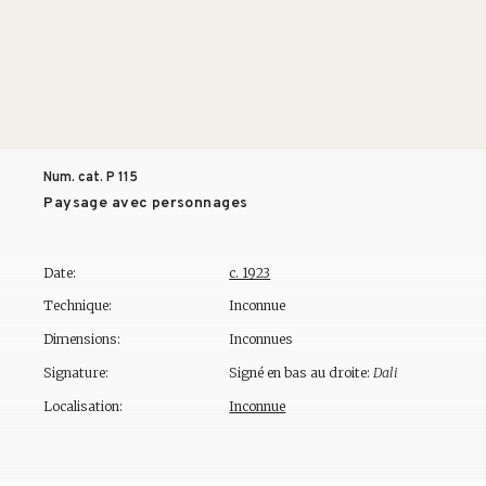
Num. cat. P
115
Paysage avec personnages
Date:
c. 1923
Technique:
Inconnue
Dimensions:
Inconnues
Signature:
Signé en bas au droite:
Dali
Localisation:
Inconnue