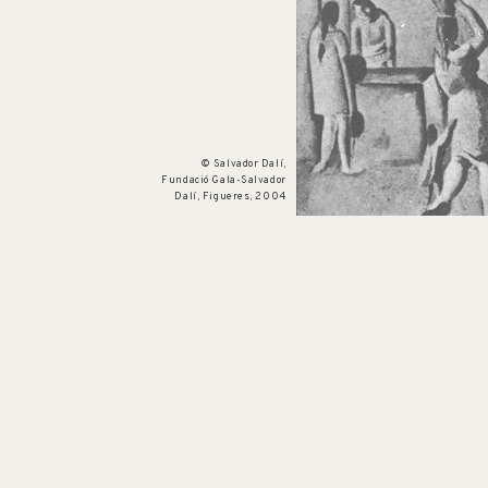
Num. cat. P 115
Paysage avec personnages
c. 1923
© Salvador Dalí,
Fundació Gala-Salvador
Dalí, Figueres, 2004