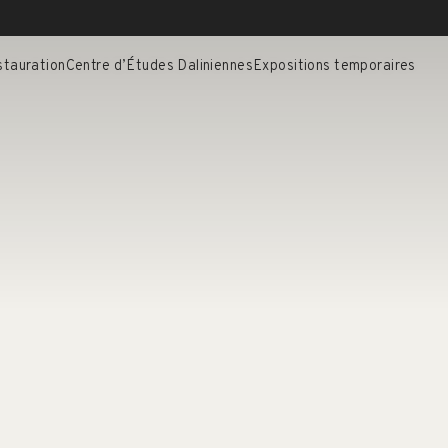
stauration
Centre d’Études Daliniennes
Expositions temporaires