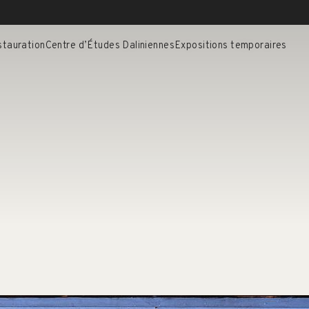
stauration
Centre d’Études Daliniennes
Expositions temporaires