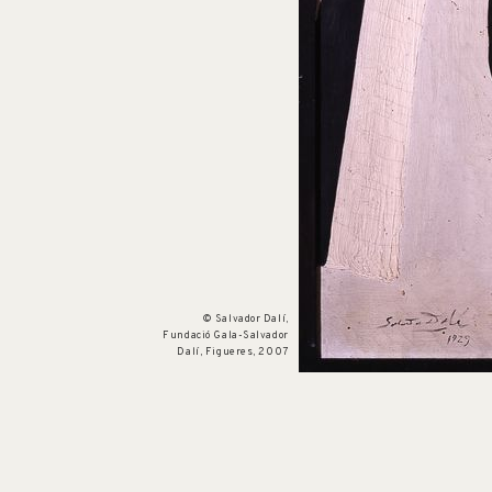
Num. cat. P 214
Pêcheurs au soleil
1928
© Salvador Dalí,
Fundació Gala-Salvador
Dalí, Figueres, 2007