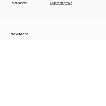
Localisation:
Collection privée
Provenance
Expositions
Bibliographie
Gestion de droits d'auteur
Contact