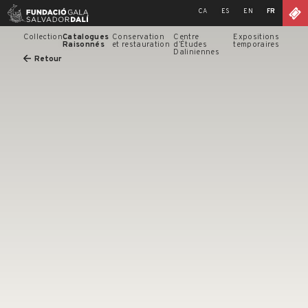
Skip
CA
ES
EN
FR
to
content
Collection
Catalogues
Conservation
Centre
Expositions
Raisonnés
et restauration
d’Études
temporaires
Daliniennes
Retour