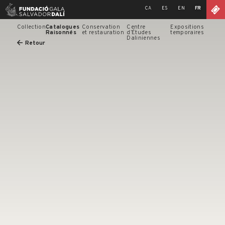
Skip
CA
ES
EN
FR
to
content
Collection
Catalogues
Conservation
Centre
Expositions
Raisonnés
et restauration
d’Études
temporaires
Daliniennes
Retour