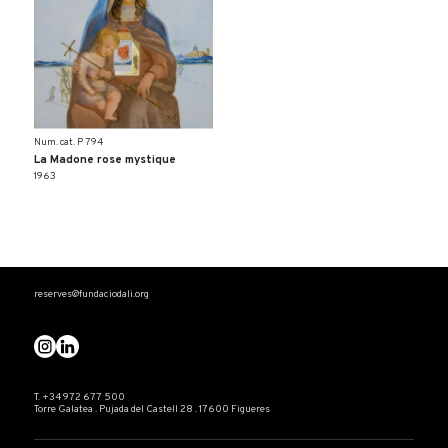
Num. cat. P 794
La Madone rose mystique
1963
reserves@fundaciodali.org
T. +34 972 677 500
Torre Galatea . Pujada del Castell 28 . 17600 Figueres