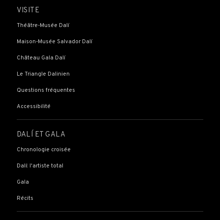
VISITE
Théâtre-Musée Dalí
Maison-Musée Salvador Dalí
Château Gala Dalí
Le Triangle Dalinien
Questions fréquentes
Accessibilité
DALÍ ET GALA
Chronologie croisée
Dalí: l'artiste total
Gala
Récits