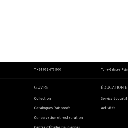
T. +34 972 677 500
Torre Galatea . Puj
ŒUVRE
ÉDUCATION E
e
Collection
Service éducatif
Catalogues Raisonnés
Activités
Conservation et restauration
Centre d’Études Daliniennes