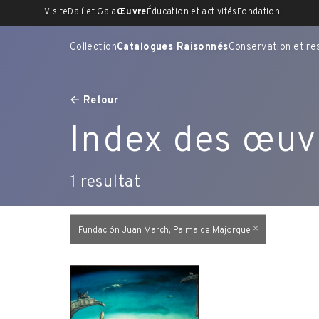
Skip
Visite
Dalí et Gala
Œuvre
Éducation et activités
Fondation
to
content
Collection
Catalogues Raisonnés
Conservation et re
Retour
Index des œuv
1
resultat
Fundación Juan March, Palma de Majorque