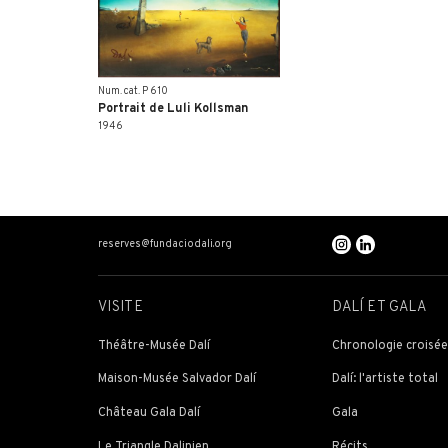
Num. cat. P 610
Portrait de Luli Kollsman
1946
reserves@fundaciodali.org
VISITE
DALÍ ET GALA
Théâtre-Musée Dalí
Chronologie croisé
Maison-Musée Salvador Dalí
Dalí: l'artiste total
Château Gala Dalí
Gala
Le Triangle Dalinien
Récits