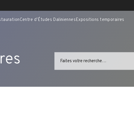
stauration
Centre d’Études Daliniennes
Expositions temporaires
res