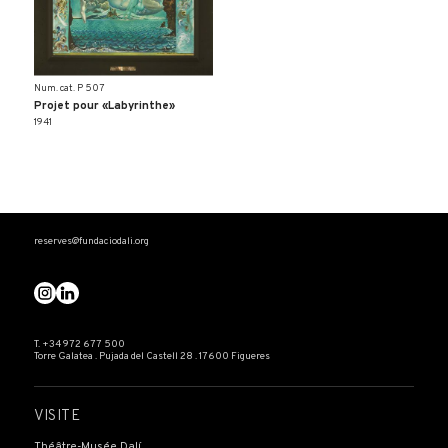
Num. cat. P 507
Projet pour «Labyrinthe»
1941
reserves@fundaciodali.org
T. +34 972 677 500
Torre Galatea . Pujada del Castell 28 . 17600 Figueres
VISITE
Théâtre-Musée Dalí