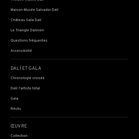
Maison-Musée Salvador Dalí
Château Gala Dalí
Le Triangle Dalinien
Questions fréquentes
Accessibilité
DALÍ ET GALA
Chronologie croisée
Dalí: l'artiste total
Gala
Récits
ŒUVRE
Collection