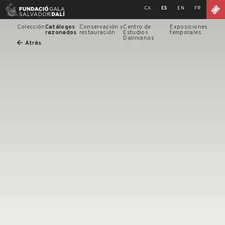
Skip
CA
ES
EN
FR
to
content
Colección
Catálogos
Conservación y
Centro de
Exposiciones
razonados
restauración
Estudios
temporales
Dalinianos
Atrás