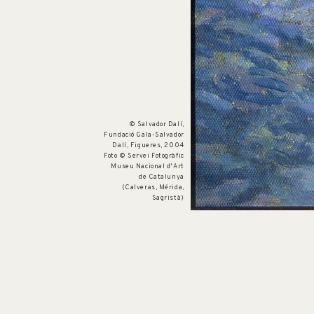
© Salvador Dalí,
Fundació Gala-Salvador
Dalí, Figueres, 2004
Núm. cat. P 61
Cala Nans. Cadaqués
Foto © Servei Fotogràfic
c. 1920
Museu Nacional d'Art
de Catalunya
(Calveras, Mérida,
Sagristà)