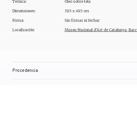
Técnica:
Óleo sobre tela
Dimensiones:
39.5 x 49.5 cm
Firma:
Sin firmar ni fechar
Localización:
Museu Nacional d'Art de Catalunya, Barc
Procedencia
Observaciones
Exposiciones
Bibliografía