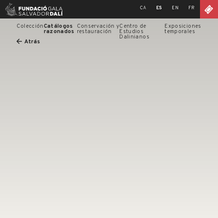
Skip
CA
ES
EN
FR
to
content
Colección
Catálogos
Conservación y
Centro de
Exposiciones
razonados
restauración
Estudios
temporales
Dalinianos
Atrás