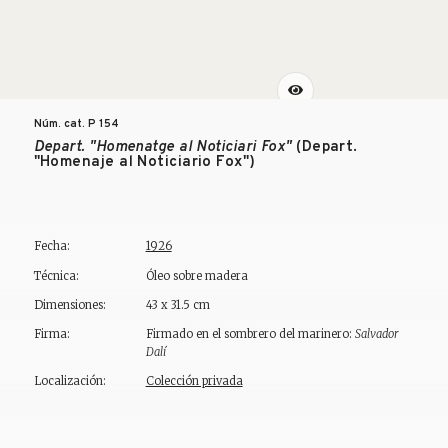
Núm. cat. P
154
Depart. "Homenatge al Noticiari Fox"
(Depart.
"Homenaje al Noticiario Fox")
Fecha:
1926
Técnica:
Óleo sobre madera
Dimensiones:
43 x 31.5 cm
Firma:
Firmado en el sombrero del marinero:
Salvador
Dalí
Localización:
Colección privada