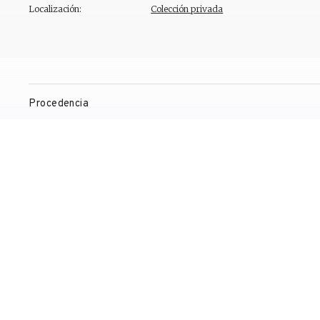
Localización:
Colección privada
Procedencia
Exposiciones
Bibliografía
Gestión de derechos de reproducción
Contacto