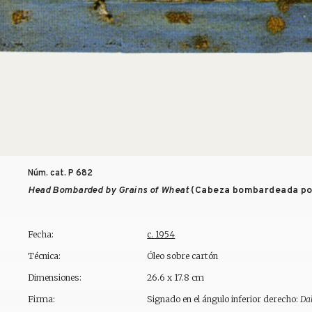
Núm. cat. P
682
Head Bombarded by Grains of Wheat
(Cabeza bombardeada por
Fecha:
c. 1954
Técnica:
Óleo sobre cartón
Dimensiones:
26.6 x 17.8 cm
Firma:
Signado en el ángulo inferior derecho:
Da