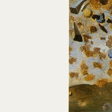
Núm. cat. P 682
Cabeza bombardeada por granos de trigo
c. 1954