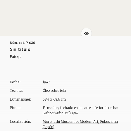
Núm. cat. P
636
Sin título
Paisaje
Fecha:
1947
Técnica:
Óleo sobre tela
Dimensiones:
58.4 x 68.6 cm
Firma:
Firmado y fechado en la parte inferior derecha:
Gala Salvador Dalí / 1947
Localización:
Morohashi Museum of Modern Art, Fukushima
(Japón)