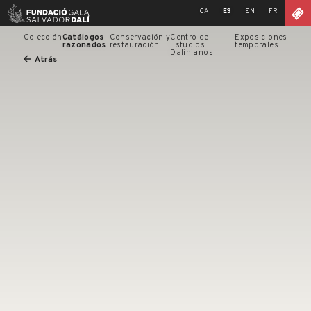
Skip
CA
ES
EN
FR
to
content
Colección
Catálogos
Conservación y
Centro de
Exposiciones
razonados
restauración
Estudios
temporales
Dalinianos
Atrás