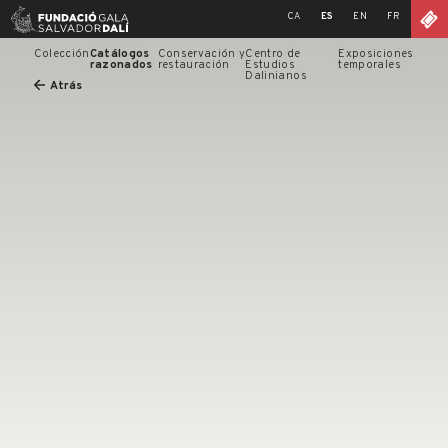
Skip
CA
ES
EN
FR
to
content
Colección
Catálogos
Conservación y
Centro de
Exposiciones
razonados
restauración
Estudios
temporales
Dalinianos
Atrás