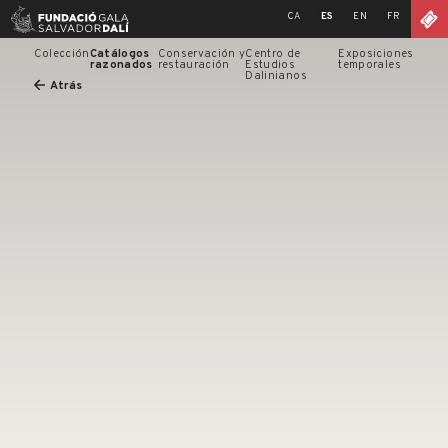
Skip
CA
ES
EN
FR
to
content
Colección
Catálogos
Conservación y
Centro de
Exposiciones
razonados
restauración
Estudios
temporales
Dalinianos
Atrás