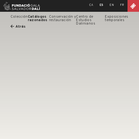
Skip
CA
ES
EN
FR
to
content
Colección
Catálogos
Conservación y
Centro de
Exposiciones
razonados
restauración
Estudios
temporales
Dalinianos
Atrás