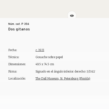
Núm. cat. P
356
Dos gitanos
Fecha:
c. 1921
Técnica:
Gouache sobre papel
Dimensiones:
49.5 x 74.5 cm
Firma:
Signado en el ángulo inferior derecho:
S/DALI
Localización:
The Dalí Museum, St. Petersburg (Florida)