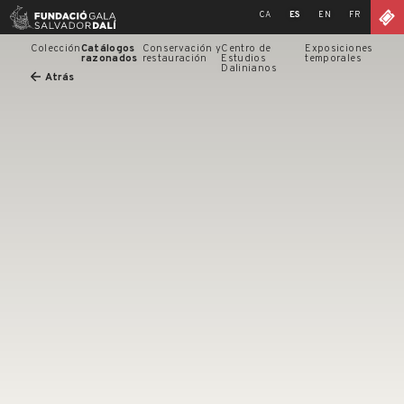
Skip
CA
ES
EN
FR
to
content
Colección
Catálogos
Conservación y
Centro de
Exposiciones
razonados
restauración
Estudios
temporales
Dalinianos
Atrás